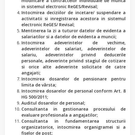
modificare a contractelor individuale de munca
in sistemul electronic ReGES/Revisal;
Intocmirea deciziilor de incetare/ suspendare a
activitatii si inregistrarea acestora in sistemul
electronic ReGES/ Revisal;
Mentinerea la zi a tuturor datelor de evidenta a
salariatilor si a datelor de evidenta a muncii;
Intocmirea adeverintelor de vechime,
adeverintelor de salariat, adeverintelor de
salariu, adeverintelor privind deducerile
personale, adeverinte privind stagiul de cotizare
si orice alte adeverinte solicitate de catre
angajati;
Intocmirea dosarelor de pensionare pentru
limita de vârsta;
Intocmirea dosarelor de personal conform Art. 8
HG 500/2011;
Auditul dosarelor de personal;
Consultanta in gestionarea procesului de
evaluare profesionala a angajatilor;
Consultanta in fundamentarea structurii
organizatorice, intocmirea organigramei si a
fiselor de post;