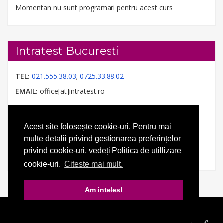
Momentan nu sunt programari pentru acest curs
Intratest Bucuresti
TEL:
021.555.38.03
;
0725.33.88.02
EMAIL:
office[at]intratest.ro
Acest site folosește cookie-uri. Pentru mai
multe detalii privind gestionarea preferințelor
privind cookie-uri, vedeți Politica de utillizare
cookie-uri.
Citeste mai mult.
Am inteles!
© 2026 Intratest. Toate drepturile rezervate.