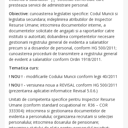
presteaza servicii de administrare personal.
Obiective:
cunoasterea legislatiei specifice: Codul Muncii si
legislatia secundara; indeplinirea atributiilor de Inspector
Resurse Umane; intocmirea documentelor interne, a
documentelor solicitate de angajati si a raportarilor catre
institutii si autoritati; dobandirea competentelor necesare
gestionarii registrului general de evidenta a salariatilor
precum si a dosarelor de personal, conform HG 500/2011;
cunoasterea procedurii de transmitere a registrului general
de evident a salariatilor conform Ordin 1918/2011.
Tematica curs:
! NOU !
- modificarile Codului Muncii conform legii 40/2011
! NOU ! -
versiunea noua a REVISAL conform HG 500/2011
(prezentarea aplicatiei informatice Revisal 5.0.6.)
Unitati de competenta specifice pentru Inspector Resurse
Umane (conform standard ocupational nr. R36 – COR
333304): intocmirea si gestionarea documentelor de
evidenta a personalului; organizarea recrutarii si selecţiei
personalului; intocmirea dosarului de pensionare;
intocmirea statului de plata pentru personalul incadrat;