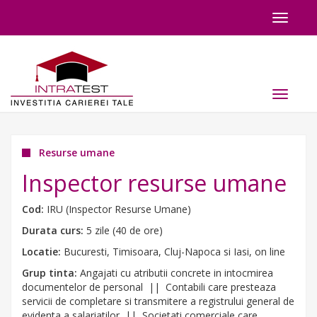
Toggle
navigat
Toggle
navigat
Resurse umane
Inspector resurse umane
Cod:
IRU (Inspector Resurse Umane)
Durata curs:
5 zile (40 de ore)
Locatie:
Bucuresti, Timisoara, Cluj-Napoca si Iasi, on line
Grup tinta:
Angajati cu atributii concrete in intocmirea
documentelor de personal || Contabili care presteaza
servicii de completare si transmitere a registrului general de
evidenta a salariatilor || Societati comerciale care