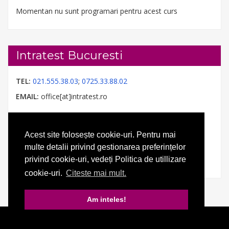
Momentan nu sunt programari pentru acest curs
Intratest Bucuresti
TEL:
021.555.38.03
;
0725.33.88.02
EMAIL:
office[at]intratest.ro
Acest site folosește cookie-uri. Pentru mai
multe detalii privind gestionarea preferințelor
privind cookie-uri, vedeți Politica de utillizare
cookie-uri.
Citeste mai mult.
Am inteles!
© 2026 Intratest. Toate drepturile rezervate.