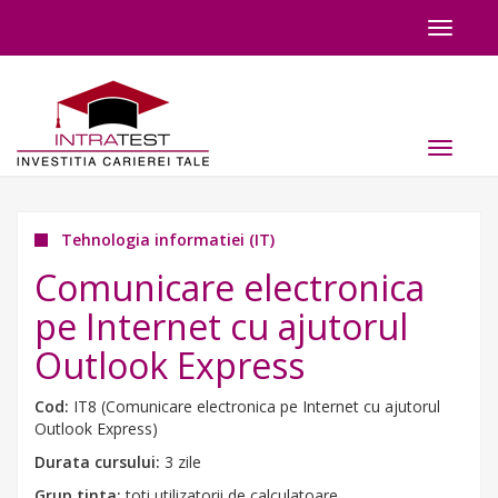
Toggle
navigat
Toggle
navigat
Tehnologia informatiei (IT)
Comunicare electronica
pe Internet cu ajutorul
Outlook Express
Cod:
IT8 (Comunicare electronica pe Internet cu ajutorul
Outlook Express)
Durata cursului:
3 zile
Grup tinta:
toti utilizatorii de calculatoare