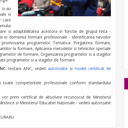
si-au
ale si
r care
amului
are si adaptibilitatea acestora in functie de grupul tinta -
 in domeniul formarii profesionale - Identificarea nevoilor
 promovarea programelor Tematica: Pregatirea formarii,
pantilor la formare, Aplicarea metodelor si tehnicilor speciale
gramelor de formare, Organizarea programelor si a stagiilor
atii programelor si a stagiilor de formare.
ANC
: testare ANC, vedeti
autorizatie
si
model certificat de
ru toate competentele profesionale conform standardului
ii vor primi certificat de absolvire recunoscut de Ministerul
ârstince si Ministerul Educatiei Naţionale - vedeti autorizatie
PĂCURARU