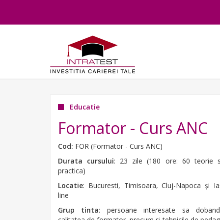
Educatie
Formator - Curs ANC
Cod:
FOR (Formator - Curs ANC)
Durata cursului
: 23 zile (180 ore: 60 teorie 
practica)
Locatie
: Bucuresti, Timisoara, Cluj-Napoca şi Ia
line
Grup tinta
: persoane interesate sa doband
calitatea de formator, precum si tehnicile de pedag