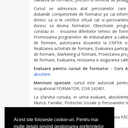
Cursul se adreseaza atat persoanelor care 
dobandit competentele de formator pe cai inform
doresc sa si le certifice oficial cat si persoanelo
doresc sa devina formatori. Obiectivele progr
constau in: - Insusirea diferitelor tehnici de form
Promovarea programelor de imbunatatire a calitatii
de formare, autorizarea dosarelor la CNFPA si
Realizarea activitatii de formare, Evaluarea partici
de formare, Marketing-ul formarii, Proiectarea pro
de formare, Evaluarea, revizuirea si asigurarea calit
Evaluare pentru cursul de formator - Curs 
absolvire
.
Mentiuni speciale
: cursul este autorizat pent
ocupational FORMATOR, COR 242401.
La sfarsitul cursului, in urma evaluarii, absolvent
Muncii, Familiei, Protectiei Sociale şi Persoanelor V
si model certificat de absolvire.
Lector curs
: Dr. Liliana HAGICALIL, Ec. Mihnea 
Acest site folosește cookie-uri. Pentru mai
multe detalii privind gestionarea preferințelor