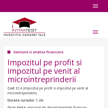
Toggle
navigat
Toggle
navigat
Gestiune si analiza financiara
Impozitul pe profit si
impozitul pe venit al
microintreprinderii
Cod:
EC4 (Impozitul pe profit si impozitul pe venit al
microintreprinderii)
Durata cursului:
5 zile
Grup tinta:
personal din departamentele financiar-