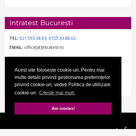
Intratest Bucuresti
TEL:
021.555.38.03
;
0725.33.88.02
EMAIL:
office[at]intratest.ro
Acest site folosește cookie-uri. Pentru mai
multe detalii privind gestionarea preferințelor
privind cookie-uri, vedeți Politica de utillizare
cookie-uri.
Citeste mai mult.
Am inteles!
© 2026 Intratest. Toate drepturile rezervate.
Realizat de