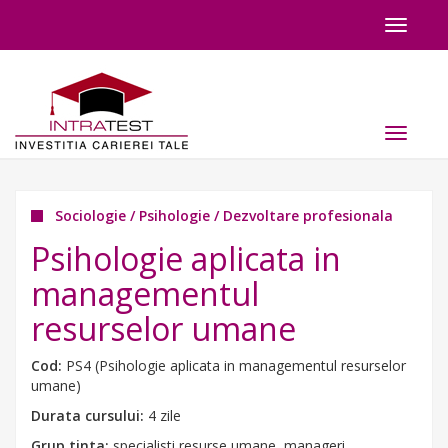
Toggle
navigat
Toggle
navigat
Sociologie / Psihologie / Dezvoltare profesionala
Psihologie aplicata in
managementul
resurselor umane
Cod:
PS4 (Psihologie aplicata in managementul resurselor
umane)
Durata cursului:
4 zile
Grup tinta:
specialisti resurse umane, manageri