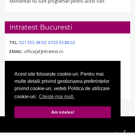
Momentan nu sunt programari pentru acest curs
Intratest Bucuresti
TEL:
021.555.38.03
;
0725.33.88.02
EMAIL:
office[at]intratest.ro
Acest site folosește cookie-uri. Pentru mai
multe detalii privind gestionarea preferințelor
privind cookie-uri, vedeți Politica de utillizare
cookie-uri.
Citeste mai mult.
Am inteles!
© 2026 Intratest. Toate drepturile rezervate.