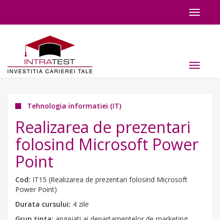
Toggle
navigat
Toggle
navigat
Tehnologia informatiei (IT)
Realizarea de prezentari
folosind Microsoft Power
Point
Cod:
IT15 (Realizarea de prezentari folosind Microsoft
Power Point)
Durata cursului:
4 zile
Grup tinta:
angajati ai departamentelor de marketing,