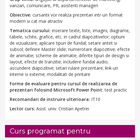
vanzari, comunicare, PR, asistenti manageri
Obiective:
cursantii vor realiza prezentari intr-un format
modern si cat mai atractiv
Tematica cursului:
inserare texte, liste, imagini, diagrame,
tabele, schite, grafice, etc. in cadrul diapozitivelor; optiuni
de vizualizare; aplicare tipuri de fundal; setare antet si
subsol; definire Master slide; numerotare diapozitive; efecte
de animatie; scheme de animatie; diferite tipuri de design si
layout; efecte de tranzitie; includere fundal audio;
ascundere diapozitive; setari rulare prezentare; link-uri
interne si externe; modalitati de printare
Forme de evaluare pentru cursul de realizarea de
prezentari folosind Microsoft Power Point:
test practic
Recomandari de instruire ulterioara:
IT10
Lector curs:
Asist. univ. Cristian Apetrei
Curs programat pentru