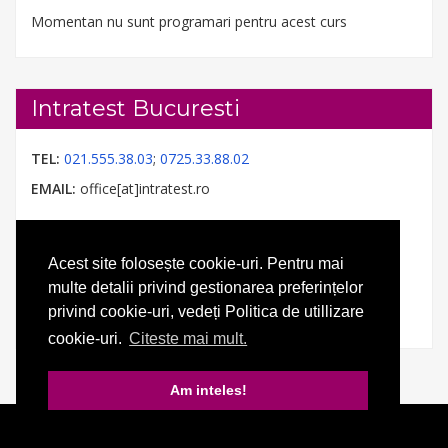
Momentan nu sunt programari pentru acest curs
Intratest Bucuresti
TEL:
021.555.38.03
;
0725.33.88.02
EMAIL:
office[at]intratest.ro
Acest site folosește cookie-uri. Pentru mai
multe detalii privind gestionarea preferințelor
privind cookie-uri, vedeți Politica de utillizare
cookie-uri.
Citeste mai mult.
Am inteles!
© 2026 Intratest. Toate drepturile rezervate.