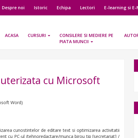
Despre noi
Istoric
Echipa
Lectori
E-learning si E
ACASA
CURSURI
CONSILERE SI MEDIERE PE
AUTOR
PIATA MUNCII
terizata cu Microsoft
osoft Word)
izarea cunostintelor de editare text si optimizarea activitatii
urent cu PC-ul (tehnoredactare/munca birou tip [secretariat] /