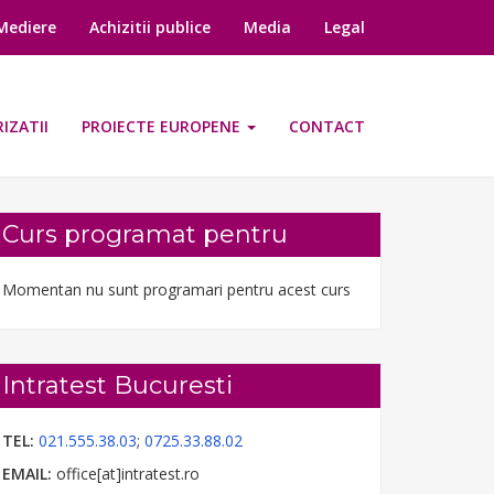
-Mediere
Achizitii publice
Media
Legal
IZATII
PROIECTE EUROPENE
CONTACT
Curs programat pentru
Momentan nu sunt programari pentru acest curs
Intratest Bucuresti
TEL:
021.555.38.03
;
0725.33.88.02
EMAIL:
office[at]intratest.ro