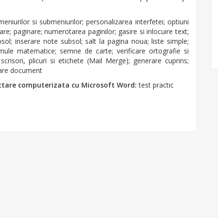
niurilor si submeniurilor; personalizarea interfetei; optiuni
re; paginare; numerotarea paginilor; gasire si inlocuire text;
bsol; inserare note subsol; salt la pagina noua; liste simple;
rmule matematice; semne de carte; verificare ortografie si
risori, plicuri si etichete (Mail Merge); generare cuprins;
ejare document
ctare computerizata cu Microsoft Word:
test practic