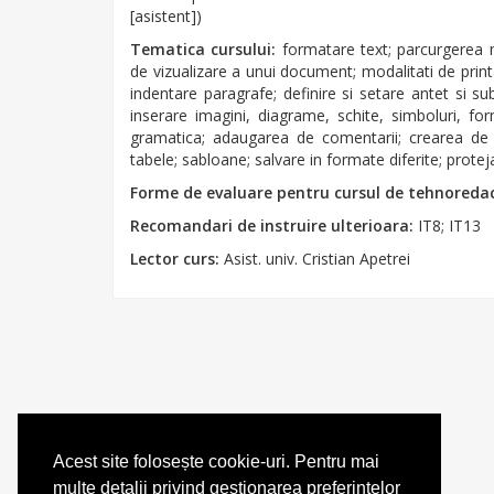
[asistent])
Tematica cursului:
formatare text; parcurgerea me
de vizualizare a unui document; modalitati de printa
indentare paragrafe; definire si setare antet si su
inserare imagini, diagrame, schite, simboluri, fo
gramatica; adaugarea de comentarii; crearea de sc
tabele; sabloane; salvare in formate diferite; prot
Forme de evaluare pentru cursul de tehnoreda
Recomandari de instruire ulterioara:
IT8; IT13
Lector curs:
Asist. univ. Cristian Apetrei
Acest site folosește cookie-uri. Pentru mai
multe detalii privind gestionarea preferințelor