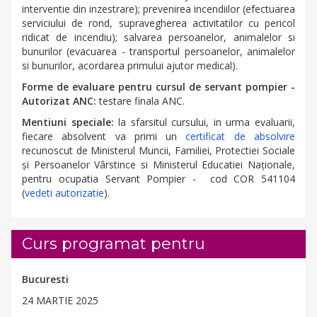
interventie din inzestrare); prevenirea incendiilor (efectuarea
serviciului de rond, supravegherea activitatilor cu pericol
ridicat de incendiu); salvarea persoanelor, animalelor si
bunurilor (evacuarea - transportul persoanelor, animalelor
si bunurilor, acordarea primului ajutor medical).
Forme de evaluare pentru cursul de servant pompier -
Autorizat ANC:
testare finala ANC.
Mentiuni speciale:
la sfarsitul cursului, in urma evaluarii,
fiecare absolvent va primi un
certificat de absolvire
recunoscut de Ministerul Muncii, Familiei, Protectiei Sociale
şi Persoanelor Vârstince si Ministerul Educatiei Naţionale,
pentru ocupatia Servant Pompier - cod COR 541104
(
vedeti autorizatie
).
Curs programat pentru
Bucuresti
24 MARTIE 2025