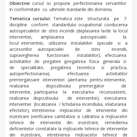
Obiective:
cursul isi propune perfectionarea servantilor
in conformitate cu ultimele standarde din domeniu.
Tematica cursului:
Tematica este structurata pe 7
discipline conform standardului ocupational: conducerea
autospecialelor de stins incendii (deplasarea la/de la locul
interventiei, amplasarea autospecialei la
locul interventiei, utilizarea instalatiilor speciale si a
accesoriilor autospecialei de stins incendii,
supravegherea functionarii instalatiilor); efectuarea
activitatilor de pregatire (pregatirea fizica generala si
de specialitate, pregatirea teoretica si practica,
autoperfectionarea); efectuarea activitatilor
premergatoare interventiei (alertarea pentru interventie,
realizarea dispozitivului premergator de
interventie, participarea la executarea recunoasterii,
realizarea dispozitivului de interventie); executarea
interventiei (localizarea / lichidarea incendiului, inlaturarea
efectelor); intretinerea mijloacelor de interventie din
inzestrare (verificarea cantitativa si calitativa a mijloacelor
tehnice de interventie din inzestrare, remedierea
deficientelor constatate la mijloacele tehnice de interventie
din inzestrare, intretinerea mijloacelor tehnice de