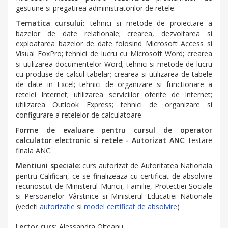
gestiune si pregatirea administratorilor de retele.
Tematica cursului:
tehnici si metode de proiectare a
bazelor de date relationale; crearea, dezvoltarea si
exploatarea bazelor de date folosind Microsoft Access si
Visual FoxPro; tehnici de lucru cu Microsoft Word; crearea
si utilizarea documentelor Word; tehnici si metode de lucru
cu produse de calcul tabelar; crearea si utilizarea de tabele
de date in Excel; tehnici de organizare si functionare a
retelei Internet; utilizarea serviciilor oferite de Internet;
utilizarea Outlook Express; tehnici de organizare si
configurare a retelelor de calculatoare.
Forme de evaluare pentru cursul de operator
calculator electronic si retele - Autorizat ANC
: testare
finala ANC.
Mentiuni speciale
: curs autorizat de Autoritatea Nationala
pentru Calificari, ce se finalizeaza cu certificat de absolvire
recunoscut de Ministerul Muncii, Familie, Protectiei Sociale
si Persoanelor Vârstnice si Ministerul Educatiei Nationale
(vedeti
autorizatie
si
model certificat de absolvire
)
Lector curs:
Alessandra Olteanu