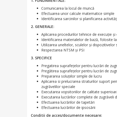
1. FUNDAMENTALE:
Comunicarea la locul de muncă
Efectuarea unor calcule matematice simple
Identificarea sarcinilor si planificarea activităţi
2. GENERALE:
Aplicarea procedurilor tehnice de execuţie şi d
Identificarea materialelor de bază, folosite la 
Utilizarea uneltelor, sculelor şi dispozitivel
Respectarea NTSM şi PSI
3. SPECIFICE
Pregatirea suprafeţelor pentru lucrări de zugră
Pregătirea suprafeţelor pentru lucrări de zugr
Prepararea soluţiilor simple de lucru
Aplicarea si prelucrarea straturilor suport pen
zugrăvelilor speciale
Executarea vopsitoriilor de calitate superioară
Executarea lucrărilor complete de zugrăveli de 
Efectuarea lucrărilor de tapetări
Efectuarea lucrărilor de ipsosării
Conditii de acces/documente necesare: