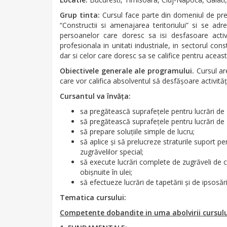
Grup tinta:
Cursul face parte din domeniul de pre
“Constructii si amenajarea teritoriului” si se adr
persoanelor care doresc sa isi desfasoare activ
profesionala in unitati industriale, in sectorul const
dar si celor care doresc sa se califice pentru aceas
Obiectivele generale ale programului.
Cursul ar
care vor califica absolventul să desfăşoare activită
Cursantul va învăţa:
sa pregătească suprafeţele pentru lucrări de z
să pregătească suprafeţele pentru lucrări de z
să prepare soluţiile simple de lucru;
să aplice şi să prelucreze straturile suport pe
zugrăvelilor special;
să execute lucrări complete de zugrăveli de cal
obişnuite în ulei;
să efectueze lucrări de tapetării şi de ipsosări
Tematica cursului:
Competente dobandite in uma abolvirii cursulu