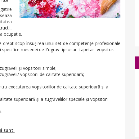
gatire
eseaza
itatea
ructii,
ta ocupatie.
e drept scop însuşirea unui set de competenţe profesionale
ţi specifice meseriei de Zugrav- ipsosar- tapetar- vopsitor.
ugrăveli şi vopsitorii simple;
ugrăveli/ vopsitorii de calitate superioară;
ntru executarea vopsitoriilor de calitate superioară şi a
itate superioară şi a zugrăvelilor speciale şi vopsitorii
i.
i sunt: