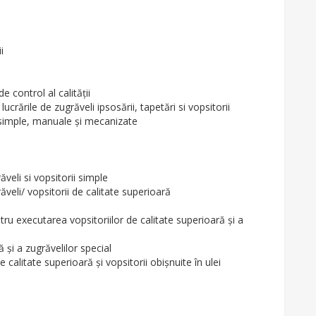
i
e control al calităţii
lucrările de zugrăveli ipsosării, tapetări si vopsitorii
or simple, manuale şi mecanizate
veli si vopsitorii simple
ăveli/ vopsitorii de calitate superioară
tru executarea vopsitoriilor de calitate superioară şi a
 şi a zugrăvelilor special
calitate superioară şi vopsitorii obişnuite în ulei