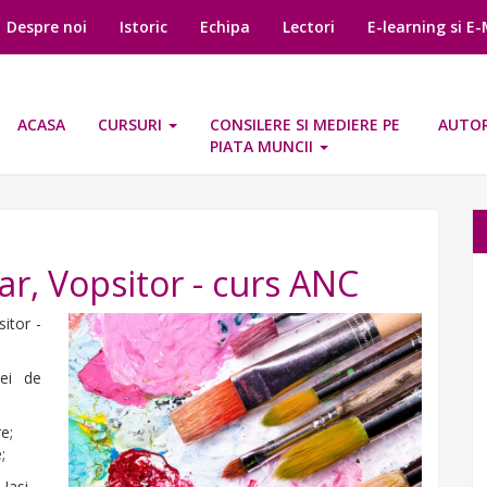
Despre noi
Istoric
Echipa
Lectori
E-learning si E
ACASA
CURSURI
CONSILERE SI MEDIERE PE
AUTOR
PIATA MUNCII
ar, Vopsitor - curs ANC
itor -
ei de
e;
;
 Iasi