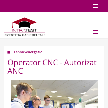
Toggle
navigat
Toggle
navigat
Tehnic-energetic
Operator CNC - Autorizat
ANC