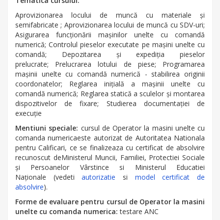
Tematica cursului:
Aprovizionarea locului de muncă cu materiale şi
semifabricate ; Aprovizionarea locului de muncă cu SDV-uri;
Asigurarea funcţionării maşinilor unelte cu comandă
numerică; Controlul pieselor executate pe maşini unelte cu
comandă; Depozitarea şi expediţia pieselor
prelucrate; Prelucrarea lotului de piese; Programarea
maşinii unelte cu comandă numerică - stabilirea originii
coordonatelor; Reglarea iniţială a maşinii unelte cu
comandă numerică; Reglarea statică a sculelor şi montarea
dispozitivelor de fixare; Studierea documentaţiei de
execuţie
Mentiuni speciale:
cursul de Operator la masini unelte cu
comanda numericaeste autorizat de Autoritatea Nationala
pentru Calificari, ce se finalizeaza cu certificat de absolvire
recunoscut deMinisterul Muncii, Familiei, Protectiei Sociale
şi Persoanelor Vârstince si Ministerul Educatiei
Naţionale (vedeti
autorizatie
si
model certificat de
absolvire
).
Forme de evaluare pentru cursul de Operator la masini
unelte cu comanda numerica:
testare ANC