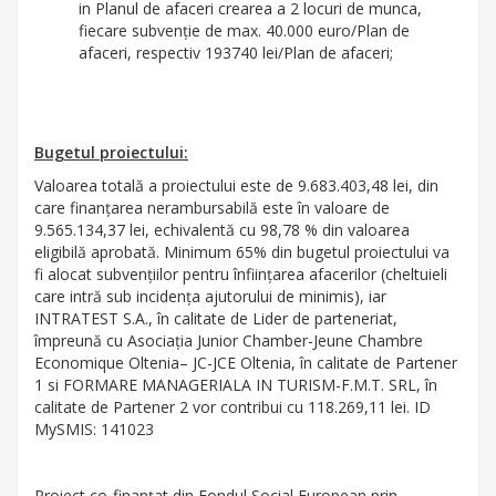
in Planul de afaceri crearea a 2 locuri de munca,
fiecare subvenție de max. 40.000 euro/Plan de
afaceri, respectiv 193740 lei/Plan de afaceri;
Bugetul proiectului:
Valoarea totală a proiectului este de 9.683.403,48 lei, din
care finanțarea nerambursabilă este în valoare de
9.565.134,37 lei, echivalentă cu 98,78 % din valoarea
eligibilă aprobată. Minimum 65% din bugetul proiectului va
fi alocat subvențiilor pentru înființarea afacerilor (cheltuieli
care intră sub incidența ajutorului de minimis), iar
INTRATEST S.A., în calitate de Lider de parteneriat,
împreună cu Asociația Junior Chamber-Jeune Chambre
Economique Oltenia– JC-JCE Oltenia, în calitate de Partener
1 si FORMARE MANAGERIALA IN TURISM-F.M.T. SRL, în
calitate de Partener 2 vor contribui cu 118.269,11 lei. ID
MySMIS: 141023
Proiect co-finanțat din Fondul Social European prin