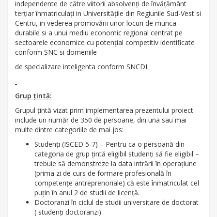
independente de către viitorii absolvenți de învățământ
terțiar înmatriculați in Universitățile din Regiunile Sud-Vest si
Centru, in vederea promovării unor locuri de munca
durabile si a unui mediu economic regional centrat pe
sectoarele economice cu potențial competitiv identificate
conform SNC si domeniile
de specializare inteligenta conform SNCDI.
Grup țintă:
Grupul țintă vizat prim implementarea prezentului proiect
include un număr de 350 de persoane, din una sau mai
multe dintre categoriile de mai jos:
Studenți (ISCED 5-7) – Pentru ca o persoană din
categoria de grup țintă eligibil studenți să fie eligibil –
trebuie să demonstreze la data intrării în operațiune
(prima zi de curs de formare profesională în
competențe antreprenoriale) că este înmatriculat cel
puțin în anul 2 de studii de licență.
Doctoranzi în ciclul de studii universitare de doctorat
( studenți doctoranzi)