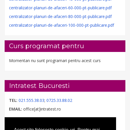
centralizator-planuri-de-afaceri-60-000-pt-publicare.pdf
centralizator-planuri-de-afaceri-80-000-pt-publicare.pdf
centralizator-planuri-de-afaceri-100-000-pt-publicare.pdf
Curs programat pentru
Momentan nu sunt programari pentru acest curs
Intratest Bucuresti
TEL:
021.555.38.03
;
0725.33.88.02
EMAIL:
office[at]intratest.ro
Acest site folosește cookie-uri. Pentru mai