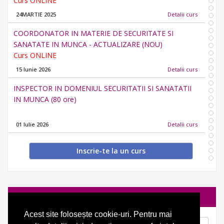
COORDONATOR IN MATERIE DE SECURITATE SI
SANATATE IN MUNCA - ACTUALIZARE (NOU)
Curs ONLINE
15 Iunie 2026
Detalii curs
INSPECTOR IN DOMENIUL SECURITATII SI SANATATII
IN MUNCA (80 ore)
01 Iulie 2026
Detalii curs
COMPETENTE ANTREPRENORIALE
Inscrie-te la un curs
APRILIE 2025
Detalii curs
EXPERT ACHIZITII PUBLICE
Modificarile Legii nr. 208/11.07.2022, publicată în M.O. nr.
Cautare
697/12.07.2022
APRILIE 2025
Detalii curs
Acest site folosește cookie-uri. Pentru mai