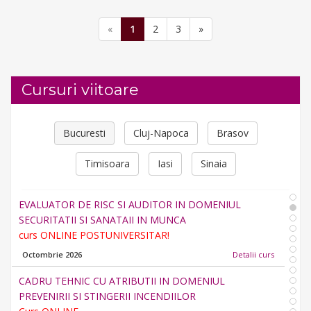
«
1
2
3
»
Cursuri viitoare
OPERATOR CALCULATOR ELECTRONIC SI RETELE -
AUTORIZAT ANC
Bucuresti
Cluj-Napoca
Brasov
2021
Detalii curs
Timisoara
Iasi
Sinaia
EVALUATOR DE RISC SI AUDITOR IN DOMENIUL
SECURITATII SI SANATAII IN MUNCA
curs ONLINE POSTUNIVERSITAR!
Octombrie 2026
Detalii curs
CADRU TEHNIC CU ATRIBUTII IN DOMENIUL
PREVENIRII SI STINGERII INCENDIILOR
Curs ONLINE
24MARTIE 2025
Detalii curs