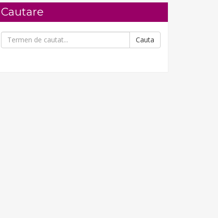
Cautare
SPECIALIST IN MANAGEMENTUL DESEURILOR
AUTORIZAT ANC
Cauta
2 Iunie 2026
Detalii curs
Agent de Securitate
Examen fizic la sala
IULIE 2025
Detalii curs
RESPONSABIL DE MEDIU
DIPLOMA INTERNA
2 Iunie 2026
Detalii curs
SERVANT POMPIER
Curs ONLINE
24 MARTIE 2025
Detalii curs