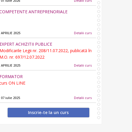
01 Iulie 2026
Detalii curs
COMPETENTE ANTREPRENORIALE
APRILIE 2025
Detalii curs
EXPERT ACHIZITII PUBLICE
Modificarile Legii nr. 208/11.07.2022, publicată în
M.O. nr. 697/12.07.2022
APRILIE 2025
Detalii curs
FORMATOR
curs ON LINE
07 iulie 2025
Detalii curs
INSPECTOR DE SECURITATE SI SANATATE IN
Inscrie-te la un curs
MUNCA (nivel mediu)
online
16 februarie 2026
Detalii curs