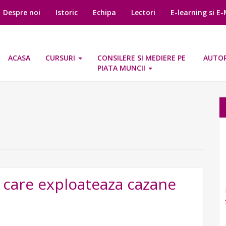
Despre noi
Istoric
Echipa
Lectori
E-learning si E
ACASA
CURSURI
CONSILERE SI MEDIERE PE
AUTOR
PIATA MUNCII
r care exploateaza cazane